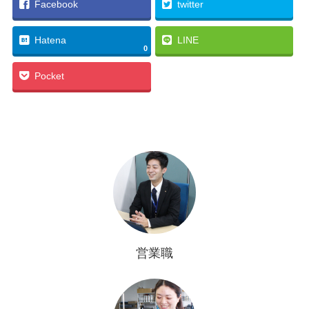
Facebook
twitter
Hatena
LINE
0
Pocket
営業職