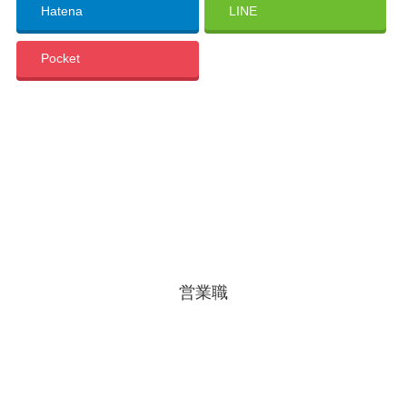
Hatena
LINE
Pocket
営業職