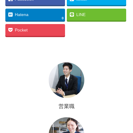
Hatena
LINE
0
Pocket
営業職